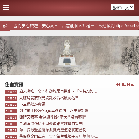
金門安心旅遊，安心乘車！呂志龍個人計程車！歡迎預約https://reurl.cc/
住宿資訊
旅人激推！金門行動旅服再進化，「阿特AI智慧客服」超實用8招一次看懂！
大膽島開放觀光資訊及合格廠商名單
小三通船班資訊
創作歌手陸婷Mego本週後浦十六美聲鉅獻
吸睛又吸客 金湖鎮增設4座大型裝置藝術
金湖海灘花蛤季周邊道路實施單向管制
海上長泳暨金廈泳渡賽周邊道路實施管制
暑假遊金門正夯！金門館主推親子嘉年華與7大觀光亮點 旅展限定優惠搶攻暑假及秋季商機