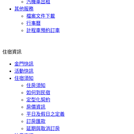
汽機車出租
其他服務
檔案文件下載
行事曆
計程車預約訂車
住宿資訊
金門快訊
活動快訊
住宿須知
住房須知
如何到民宿
定型化契約
房價資訊
平日及假日之定義
訂房匯款
延期與取消訂房