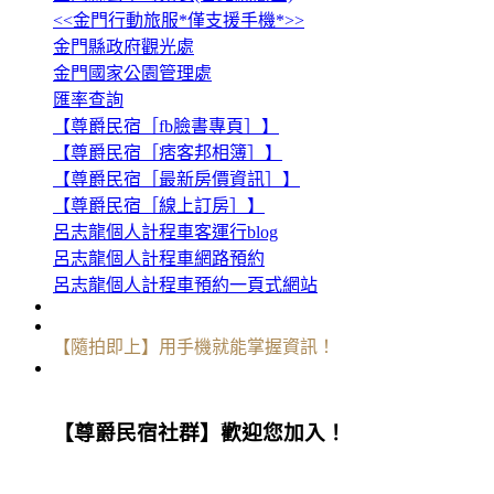
<<金門行動旅服*僅支援手機*>>
金門縣政府觀光處
金門國家公園管理處
匯率查詢
【尊爵民宿［fb臉書專頁］】
【尊爵民宿［痞客邦相簿］】
【尊爵民宿［最新房價資訊］】
【尊爵民宿［線上訂房］】
呂志龍個人計程車客運行blog
呂志龍個人計程車網路預約
呂志龍個人計程車預約一頁式網站
【隨拍即上】用手機就能掌握資訊！
【尊爵民宿社群】歡迎您加入！