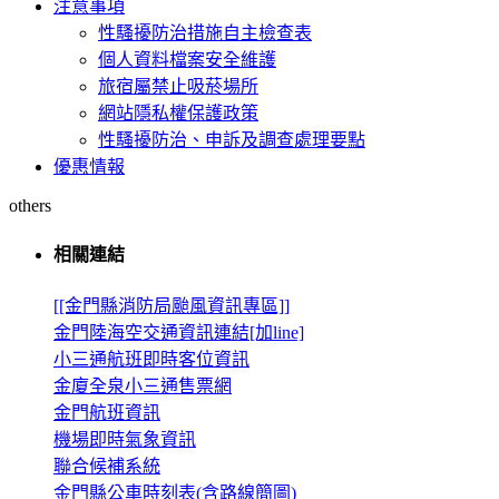
注意事項
性騷擾防治措施自主檢查表
個人資料檔案安全維護
旅宿屬禁止吸菸場所
網站隱私權保護政策
性騷擾防治、申訴及調查處理要點
優惠情報
others
相關連結
[[金門縣消防局颱風資訊專區]]
金門陸海空交通資訊連結[加line]
小三通航班即時客位資訊
金廈全泉小三通售票網
金門航班資訊
機場即時氣象資訊
聯合候補系統
金門縣公車時刻表(含路線簡圖)