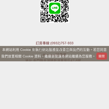
訂房專線:(0932)757-933
(週一至週日 08：00 ~ 22：00)
本網站利用 Cookie 來執行網站服務並改善您與我們的互動。若您同意
✉ e-mail給尊爵
我們放置相關 Cookie 資料，繼續瀏覽讓本網站繼續為您服務。
地址:金門縣金湖鎮新湖里塔后47-8號