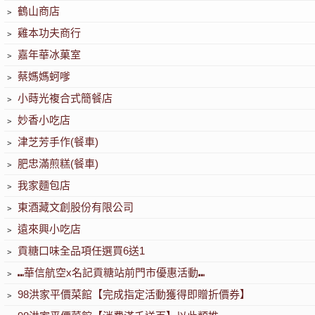
﹥
鶴山商店
﹥
雞本功夫商行
﹥
嘉年華冰菓室
﹥
蔡媽媽蚵嗲
﹥
小蒔光複合式簡餐店
﹥
妙香小吃店
﹥
津芝芳手作(餐車)
﹥
肥忠滿煎糕(餐車)
﹥
我家麵包店
﹥
東酒藏文創股份有限公司
﹥
遠來興小吃店
﹥
貢糖口味全品項任選買6送1
﹥
⑉華信航空x名記貢糖站前門市優惠活動⑉
﹥
98洪家平價菜館【完成指定活動獲得即贈折價券】