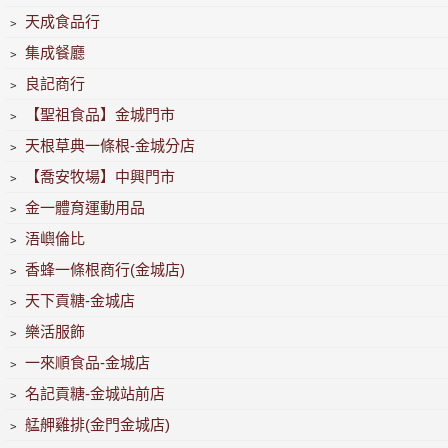
﹥
天成食品行
﹥
集成餐廳
﹥
良記商行
﹥
【聖祖食品】金城門市
﹥
天根草典一條根-金城分店
﹥
【喬安牧場】中興門市
﹥
金一體育運動用品
﹥
浯嶼倫比
﹥
香蜂一條根商行(金城店)
﹥
天下貢糖-金城店
﹥
樂活服飾
﹥
一來順食品-金城店
﹥
名記貢糖-金城站前店
﹥
艋舺雞排(金門金城店)