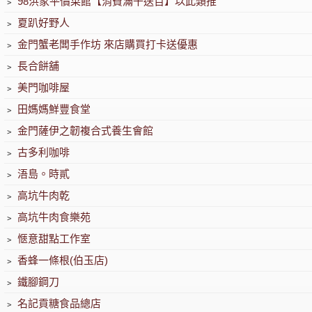
﹥
98洪家平價菜館【消費滿千送百】以此類推
﹥
夏趴好野人
﹥
金門蟹老闆手作坊 來店購買打卡送優惠
﹥
長合餅舖
﹥
美門咖啡屋
﹥
田媽媽鮮豐食堂
﹥
金門薩伊之韌複合式養生會館
﹥
古多利咖啡
﹥
浯島。時貳
﹥
高坑牛肉乾
﹥
高坑牛肉食樂苑
﹥
愜意甜點工作室
﹥
香蜂一條根(伯玉店)
﹥
鐵腳鋼刀
﹥
名記貢糖食品總店