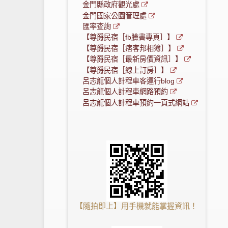
金門縣政府觀光處
金門國家公園管理處
匯率查詢
【尊爵民宿［fb臉書專頁］】
【尊爵民宿［痞客邦相簿］】
【尊爵民宿［最新房價資訊］】
【尊爵民宿［線上訂房］】
呂志龍個人計程車客運行blog
呂志龍個人計程車網路預約
呂志龍個人計程車預約一頁式網站
【隨拍即上】用手機就能掌握資訊！