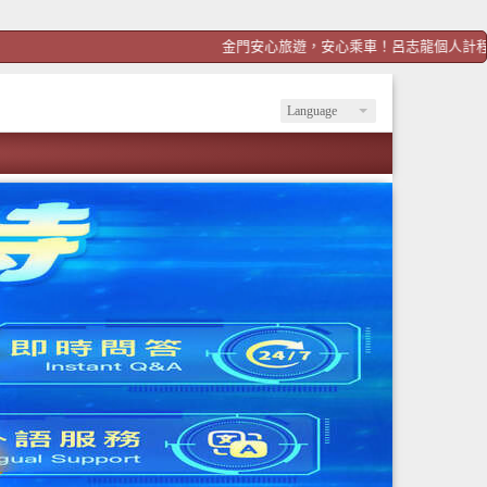
金門安心旅遊，安心乘車！呂志龍個人計程車！歡迎預約ht
Language