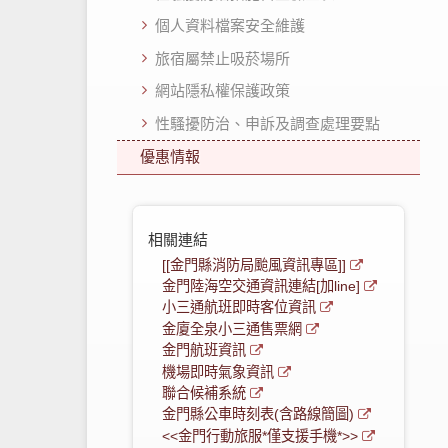
個人資料檔案安全維護
旅宿屬禁止吸菸場所
網站隱私權保護政策
性騷擾防治、申訴及調查處理要點
優惠情報
相關連結
[[金門縣消防局颱風資訊專區]]
金門陸海空交通資訊連結[加line]
小三通航班即時客位資訊
金廈全泉小三通售票網
金門航班資訊
機場即時氣象資訊
聯合候補系統
金門縣公車時刻表(含路線簡圖)
<<金門行動旅服*僅支援手機*>>