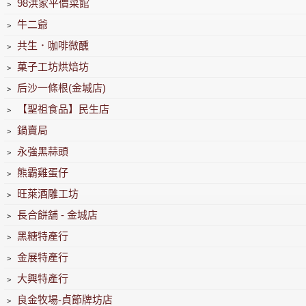
﹥
98洪家平價菜館
﹥
牛二爺
﹥
共生．咖啡微醺
﹥
菓子工坊烘焙坊
﹥
后沙一條根(金城店)
﹥
【聖祖食品】民生店
﹥
鍋賣局
﹥
永強黑蒜頭
﹥
熊霸雞蛋仔
﹥
旺萊酒雕工坊
﹥
長合餅舖 - 金城店
﹥
黑糖特產行
﹥
金展特產行
﹥
大興特產行
﹥
良金牧場-貞節牌坊店