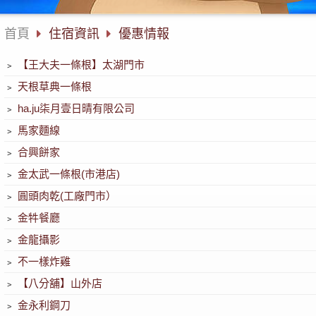
首頁
住宿資訊
優惠情報
﹥
【王大夫一條根】太湖門市
﹥
天根草典一條根
﹥
ha.ju柒月壹日晴有限公司
﹥
馬家麵線
﹥
合興餅家
﹥
金太武一條根(市港店)
﹥
圓頭肉乾(工廠門市）
﹥
金牪餐廳
﹥
金龍攝影
﹥
不一樣炸雞
﹥
【八分舖】山外店
﹥
金永利鋼刀