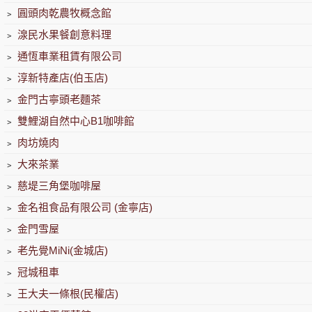
﹥
圓頭肉乾農牧概念館
﹥
湶民水果餐創意料理
﹥
通恆車業租賃有限公司
﹥
淳新特產店(伯玉店)
﹥
金門古寧頭老麵茶
﹥
雙鯉湖自然中心B1咖啡館
﹥
肉坊燒肉
﹥
大來茶業
﹥
慈堤三角堡咖啡屋
﹥
金名祖食品有限公司 (金寧店)
﹥
金門雪屋
﹥
老先覺MiNi(金城店)
﹥
冠城租車
﹥
王大夫一條根(民權店)