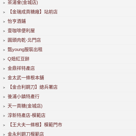
﹥
茶湯會(金城店)
﹥
【金瑞成貢糖廠】站前店
﹥
怡亨酒鋪
﹥
壹咖啡便利屋
﹥
圓頭肉乾-北門店
﹥
甄young服裝出租
﹥
Q妞紅豆餅
﹥
金鼎祥特產店
﹥
金太武一條根本舖
﹥
【金合利鋼刀】總兵署店
﹥
後浦小鎮特產行
﹥
天一貢糖(金城店)
﹥
淳新特產店-模範店
﹥
【王大夫一條根】模範門市
﹥
金永利鋼刀模範店