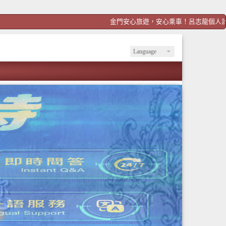
金門安心旅遊，安心乘車！呂志龍個人計程車！歡迎預約ht
Language