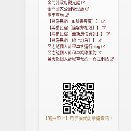
金門縣政府觀光處
金門國家公園管理處
匯率查詢
【尊爵民宿［fb臉書專頁］】
【尊爵民宿［痞客邦相簿］】
【尊爵民宿［最新房價資訊］】
【尊爵民宿［線上訂房］】
呂志龍個人計程車客運行blog
呂志龍個人計程車網路預約
呂志龍個人計程車預約一頁式網站
【隨拍即上】用手機就能掌握資訊！