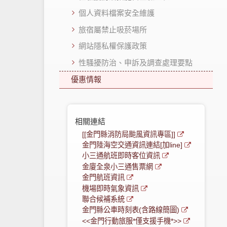
個人資料檔案安全維護
旅宿屬禁止吸菸場所
網站隱私權保護政策
性騷擾防治、申訴及調查處理要點
優惠情報
相關連結
[[金門縣消防局颱風資訊專區]]
金門陸海空交通資訊連結[加line]
小三通航班即時客位資訊
金廈全泉小三通售票網
金門航班資訊
機場即時氣象資訊
聯合候補系統
金門縣公車時刻表(含路線簡圖)
<<金門行動旅服*僅支援手機*>>