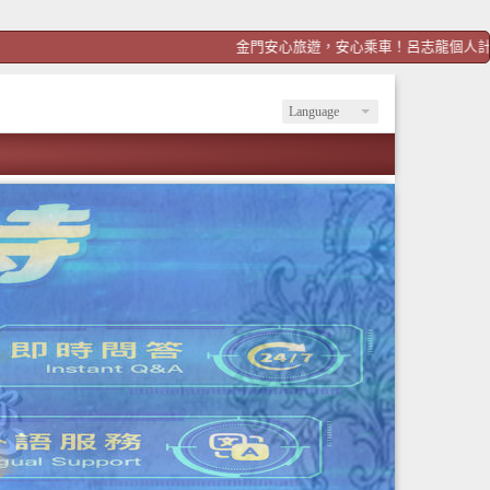
金門安心旅遊，安心乘車！呂志龍個人計程車！歡迎預約h
Language