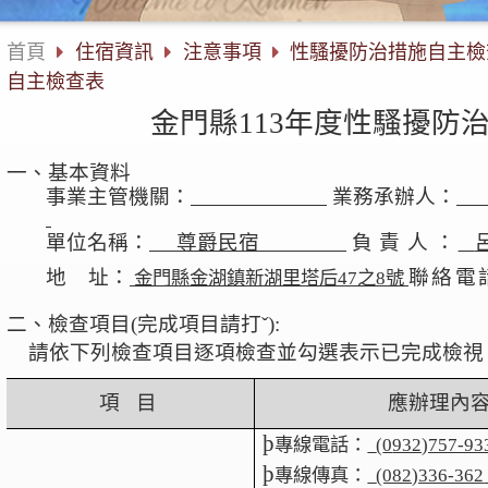
首頁
住宿資訊
注意事項
性騷擾防治措施自主
自主檢查表
金門縣
113
年度性騷擾防
一、基本資料
事業主管機關：
業務承辦人：
單位名稱：
尊爵民宿
負責人
：
地
址：
聯絡電
金門縣金湖鎮新湖里塔后
4
7
之
8號
二、檢查項目
(
完成項目請打
ˇ):
請依下列檢查項目逐項檢查並勾選表示已完成檢視
項
目
應辦理內
þ
專線電話：
(
0
932)757-93
þ
專線傳真：
(082)336-362