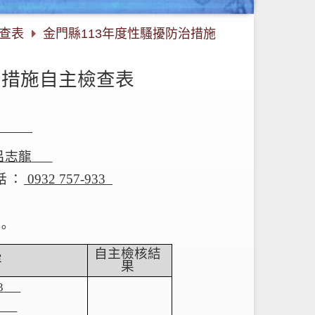
檢查表
金門縣113年度性騷擾防治措施
治措施自主檢查表
呂志龍
話：
0
932
757-933
。
自主檢核結
容
果
3