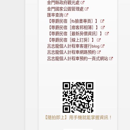
金門縣政府觀光處
金門國家公園管理處
匯率查詢
【尊爵民宿［fb臉書專頁］】
【尊爵民宿［痞客邦相簿］】
【尊爵民宿［最新房價資訊］】
【尊爵民宿［線上訂房］】
呂志龍個人計程車客運行blog
呂志龍個人計程車網路預約
呂志龍個人計程車預約一頁式網站
【隨拍即上】用手機就能掌握資訊！