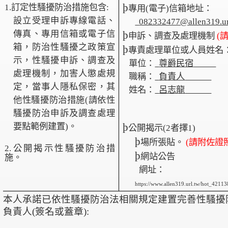
þ
1.訂定性騷擾防治措施包含:
專用
(電子)信箱地址：
設立受理申訴專線電話、
082332477@allen319.ur
傳真、專用信箱或電子信
þ
申訴、調查及處理機制
(
箱，防治性騷擾之政策宣
þ
專責處理單位或人員姓名
示，性騷擾申訴、調查及
單位：
尊爵民宿
處理機制，加害人懲處規
職稱：
負責人
定，當事人隱私保密，其
姓名：
呂志龍
他性騷擾防治措施
(請依性
騷擾防治申訴及調查處理
þ
要點範例建置)。
公開揭示
(2者擇1)
þ
場所張貼。
(請附佐證
2.公開揭示性騷擾防治措
þ
網站公告
施。
網址：
https://www.allen319.url.tw/hot_42113
本人承諾已依性騷擾防治法相關規定建置完善性騷擾
負責人
(簽名或蓋章):