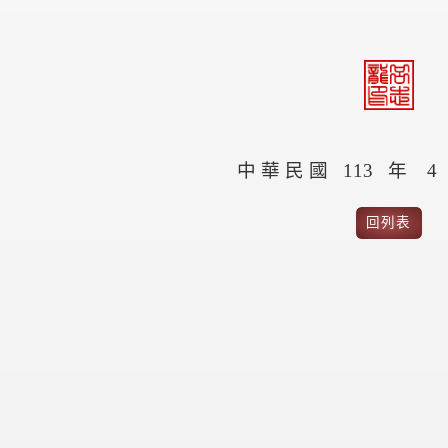
中
華
民
國
1
13
年
4
回列表