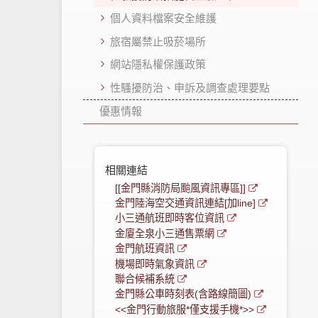
個人資料檔案安全維護
旅宿屬禁止吸菸場所
網站隱私權保護政策
性騷擾防治、申訴及調查處理要點
優惠情報
相關連結
[[金門縣消防局颱風資訊專區]]
金門陸海空交通資訊連結[加line]
小三通航班即時客位資訊
金廈全泉小三通售票網
金門航班資訊
機場即時氣象資訊
聯合候補系統
金門縣公車時刻表(含路線簡圖)
<<金門行動旅服*僅支援手機*>>