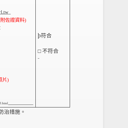
l.tw
請附佐證資料)
：
þ
符合
□
不符合
照片)
8.html
防治措施。