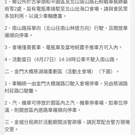
1、鄉公所於古寧頭和平園區及北山南山路石蚵戰車裝飾藝
術等2處，設有電瓶車接駁至北山出海口會場，請與會民眾
多加利用，以減少車輛壅塞。
2、南山路採單向（北山往南山林道方向）行駛，且開放單
邊順向停車。
3、會場僅貴賓車、電瓶車及當地蚵農手推車方可入內。
4、活動當日（4月27日）14-18時公車不駛入南山路。
二、金門大橋慈湖端重劃區（活動主會場）（下圖）。
1、車輛統一由金門大橋端路口駛入會場停車，另由慈湖路
村莊路口駛離。
2、汽、機車可停放於園區內之汽、機車停車場，如車位停
滿，則開放區內道路單邊順向停車。
三、金城分局將於活動期間派警疏導，請民眾配合警方現場
交管。