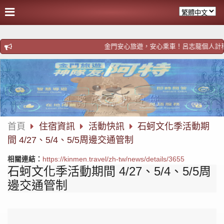
跳
過
社
群
分
金門安心旅遊，安心乘車！呂志龍個人計程車！歡迎預約
享
首頁
住宿資訊
活動快訊
石蚵文化季活動期
間 4/27、5/4、5/5周邊交通管制
相關連結：
https://kinmen.travel/zh-tw/news/details/3655
石蚵文化季活動期間 4/27、5/4、5/5周
邊交通管制