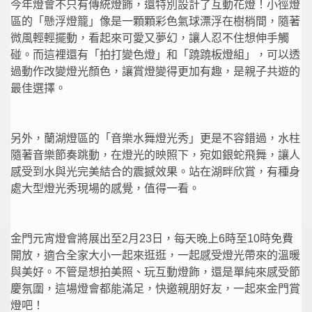
今年燈會不只有傳統燈飾，還特別設計了互動花燈！小徑燈
區的「懸浮燈籠」像是一顆顆彩色氣球漂浮在樹梢間，隨著
微風輕輕擺動，看起來可愛又夢幻，讓人忍不住想伸手觸
碰。而這裡還有「拍打變色燈」和「蹺蹺板燈組」，可以透
過動作改變燈光顏色，讓賞燈變得更加有趣，是親子共遊的
最佳選擇。
另外，蘭湖燈區的「音樂水舞燈光秀」更是不容錯過，水柱
隨著音樂節奏跳動，在燈光的映照下，宛如銀蛇飛舞，讓人
感受到水與光完美結合的震撼效果。站在湖畔欣賞，有種身
處大型燈光秀現場的感覺，值得一看。
金門元宵燈會將展出至2月23日，每天晚上6時至10時免費
開放，適合全家大小一起來逛逛，一起感受燈光帶來的溫暖
與美好。不管是想拍美照、玩互動燈飾，還是單純來感受節
慶氛圍，這場燈會都能滿足，快邀親朋好友，一起來金門賞
燈吧！