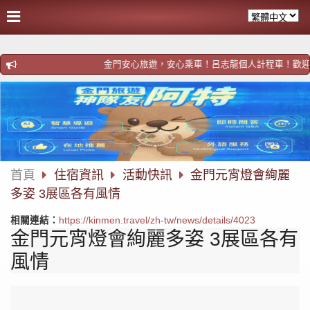
跳
過
社
群
分
金門安心旅遊，安心乘車！呂志龍個人計程車！歡迎預約https:/
享
首頁
住宿資訊
活動快訊
金門元宵燈會絢麗
多姿 3展區各有風情
相關連結：
https://kinmen.travel/zh-tw/news/details/4023
金門元宵燈會絢麗多姿 3展區各有
風情