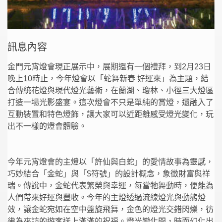
訊息內容
金門元宵燈會現正展示中，展期還有一個禮拜，到2月23日
晚上10時止，今年燈會以「蛇舞新春 好運來」為主題，結
合傳統花燈與現代燈光藝術，在蘭湖、瓊林、小徑三大燈區
打造一場光影盛宴。這次燈會不只是單純的賞燈，還融入了
互動裝置和特色燈飾，讓大家可以近距離感受燈光變化，玩
出不一樣的燈會體驗。
今年元宵燈會的主燈以「許仙與白蛇」的愛情故事為靈感，
巧妙結合「金蛇」與「$符號」的設計概念，象徵財富與祥
瑞。傳說中，金蛇代表繁榮與幸運，每當牠舞動時，便能為
人們帶來好運與豐收。今年的主燈透過流線燈光與動態燈
效，讓金蛇宛如在空中盤旋飛舞，金色的燈光交錯閃爍，彷
彿為來訪的遊客送上滿滿的祝福。燈光變化間，時而幻化出