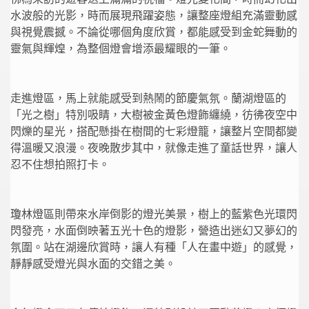
水波般的光影，時而展現飛躍姿態，讓整座燈組充滿靈動感
與視覺震撼。不論從哪個角度欣賞，都能感受到金蛇舞動的
靈氣與輝煌，為整個燈會增添最耀眼的一筆。
走進燈區，馬上就能感受到熱鬧的節慶氣氛。蘭湖燈區的
「光之樹」特別吸睛，大樹被金黃色燈飾纏繞，彷彿夜空中
閃爍的星光，搭配懸掛在樹間的七彩燈籠，讓整片空間都變
得溫暖又浪漫。夜晚散步其中，就像走進了童話世界，讓人
忍不住想拍照打卡。
瓊林燈區則帶來水岸倒影的燈光美景，樹上的藍紫色光環閃
閃發亮，水面倒映著五光十色的燈影，營造出迷幻又夢幻的
氛圍。站在湖邊欣賞時，讓人有種「人在畫中遊」的感覺，
靜靜感受燈光與水面的交錯之美。