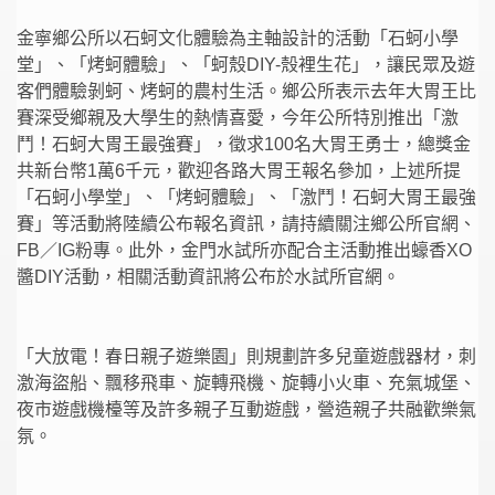
金寧鄉公所以石蚵文化體驗為主軸設計的活動「石蚵小學
堂」、「烤蚵體驗」、「蚵殼DIY-殼裡生花」，讓民眾及遊
客們體驗剝蚵、烤蚵的農村生活。鄉公所表示去年大胃王比
賽深受鄉親及大學生的熱情喜愛，今年公所特別推出「激
鬥！石蚵大胃王最強賽」，徵求100名大胃王勇士，總獎金
共新台幣1萬6千元，歡迎各路大胃王報名參加，上述所提
「石蚵小學堂」、「烤蚵體驗」、「激鬥！石蚵大胃王最強
賽」等活動將陸續公布報名資訊，請持續關注鄉公所官網、
FB／IG粉專。此外，金門水試所亦配合主活動推出蠔香XO
醬DIY活動，相關活動資訊將公布於水試所官網。
「大放電！春日親子遊樂園」則規劃許多兒童遊戲器材，刺
激海盜船、飄移飛車、旋轉飛機、旋轉小火車、充氣城堡、
夜市遊戲機檯等及許多親子互動遊戲，營造親子共融歡樂氣
氛。