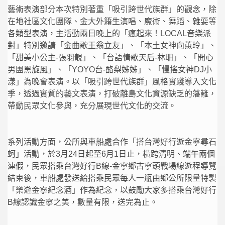
藝術表演部分本次特別著重「吸引跨世代族群」的觀念，除
在地社區文化團隊、金大外籍生演唱、魔術、舞蹈、雜耍等
各類型表演，主活動兩日晚上的「瘋起來！LOCAL音樂派
對」特別邀請「金曲歌王翁立友」、「本土女神向蕙玲」、
「甜美小公主-張羽靚」、「台語情歌天后-林珊」、「開心
男團黑旋風」、「YOYO台-酪梨姊姊」、「慢搖女神DJ小
漾」為晚會表演。以「吸引跨世代族群」風格實踐導入文化
季，透過實質的藝文表演，打破離島文化資源缺乏的藩籬，
帶動民眾文化參與，充分展現世代文化的交流。
系列活動方面，公所與車船處合作「搭台灣好行遊金寧尋石
蚵」活動，於3月24日起至6月1日止，橫跨清明、端午兩個
連假，民眾搭乘台灣好行B線-金寧鄉古寧頭戰場線遊程導覽
結束後，車船處發送給搭乘民眾每人一瓶由鄉公所限量特製
「樂遊金寧紀念酒」作為紀念，以鼓勵大家多搭乘台灣好行
B線認識金寧之美，數量有限，送完為止。