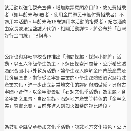
該活動以強化觀光宣傳，增加購票意願為目的，故免費搭乘
者（如年齡未滿6歲者、使用金門縣民卡無付費搭乘者）不
適用本活動。年齡未滿18歲適用本活動的搭乘者，紀念酒應
由家長或法定監護人代領，相關活動詳情，將公布於「台灣
好行金門線」FB粉專。
公所也與鄉轄學校合作推出「潮間探趣‧採蚵小健將」活
動，以五六年級學生為主，下蚵田探索潮間帶，公所希望透
過配合國小戶外教育活動，讓學生深入瞭解金門傳統產業及
其發展歷史，期待從金寧鄉畢業的小學生都體驗過家鄉特殊
產業文化，進一步建立對當地文化的認同與驕傲感。另與古
寧國小合作，以金寧鄉景點「石蚵文化季活動」為主題，含
金寧鄉之風景、自然生態、石蚵地方產業等特色的「金寧之
美」繪畫比賽，目前亦進入到如火如荼的評比階段。
為鼓勵全縣兒童參加文化季活動，認識地方文化特色，公所