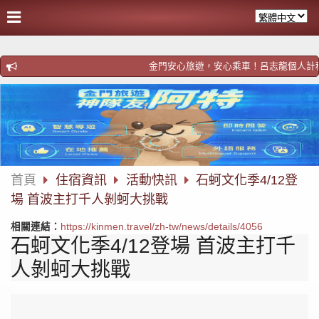
跳
過
社
群
分
金門安心旅遊，安心乘車！呂志龍個人計程車！歡迎預約h
享
首頁
住宿資訊
活動快訊
石蚵文化季4/12登
場 首波主打千人剝蚵大挑戰
相關連結：
https://kinmen.travel/zh-tw/news/details/4056
石蚵文化季4/12登場 首波主打千
人剝蚵大挑戰