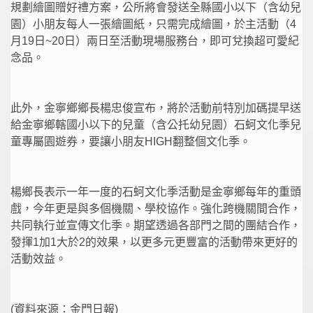
規劃繪圖贈好禮方案，公所將會發送全縣國小以下（含幼兒
園）小朋友每人一張繪圖紙，只需完成繪圖，於主活動（4
月19日~20日）兩日至活動現場服務台，即可兌換超可愛紀
念品。
此外，金寧鄉鄉長楊忠俊宣布，將於活動前特別加碼提早送
給金寧鄉轄國小以下的兒童（含公托幼兒園）石蚵文化季兒
童專屬園遊券，要讓小朋友HIGH翻整個文化季。
楊鄉長表示一年一度的石蚵文化季活動是金寧鄉每年的重頭
戲，今年更是與多個機關、學校協作。強化跨機關間合作，
共同執行並宣傳文化季。期望透過各部門之間的團結合作，
發揮1加1大於2的效果，以更多元更豐富的活動帶來更好的
活動效益。
(資料來源：金門日報)